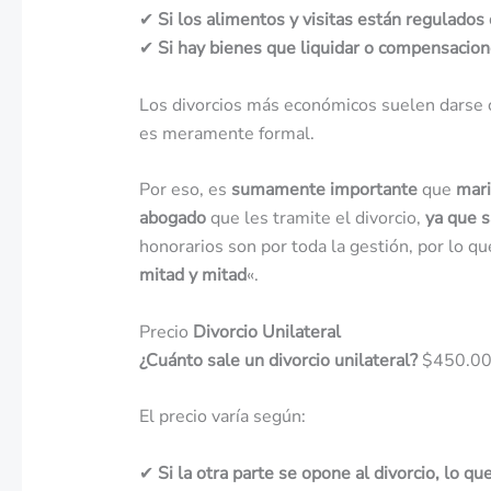
✔
Si los alimentos y visitas están regulados 
✔
Si hay bienes que liquidar o compensacion
Los divorcios más económicos suelen darse
es meramente formal.
Por eso, es
sumamente importante
que
mari
abogado
que les tramite el divorcio,
ya que 
honorarios son por toda la gestión, por lo q
mitad y mitad
«.
Precio
Divorcio Unilateral
¿Cuánto sale un divorcio unilateral?
$450.00
El precio varía según:
✔
Si la otra parte se opone al divorcio, lo que