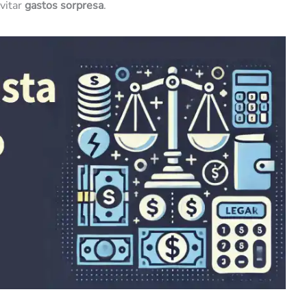
vitar
gastos sorpresa
.